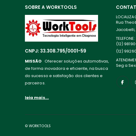
SOBRE A WORKTOOLS
CONTA
LOCALIZA
Rua Theoba
Jacobelli,
TELEFONE:
(12) 9819
CNPJ: 33.308.795/0001-59
(12) 9926
ATENDIME
MISSÃO
Oferecer soluções automotivas,
Seg a Sex
de forma inovadora e eficiente, na busca
do sucesso e satisfação dos clientes e
parceiros.
leia mais...
© WORKTOOLS