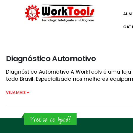
ALIN
CAT
Início
»
rasther 3 a venda são josé dos campos
Diagnóstico Automotivo
Diagnóstico Automotivo A WorkTools é uma loj
todo Brasil. Especializada nos melhores equipam
VEJA MAIS +
Precisa de Ajuda?