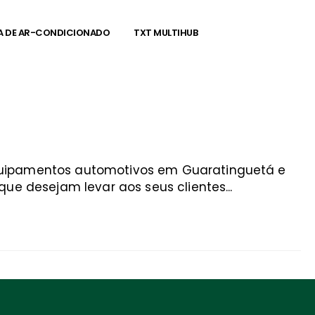
A DE AR-CONDICIONADO
TXT MULTIHUB
equipamentos automotivos em Guaratinguetá e
ue desejam levar aos seus clientes...