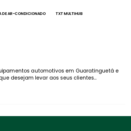
A DE AR-CONDICIONADO
TXT MULTIHUB
equipamentos automotivos em Guaratinguetá e
ue desejam levar aos seus clientes...