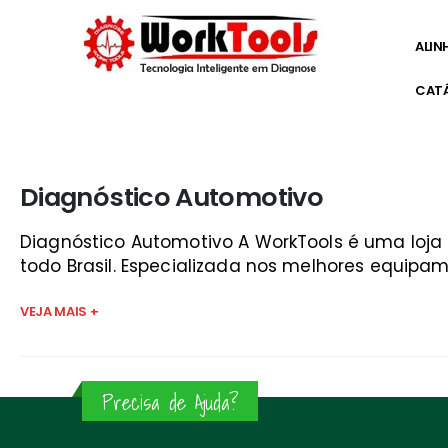
ALIN
CAT
Início
»
quanto custa um scanner vale do paraíba
Diagnóstico Automotivo
Diagnóstico Automotivo A WorkTools é uma loj
todo Brasil. Especializada nos melhores equipam
VEJA MAIS +
Precisa de Ajuda?