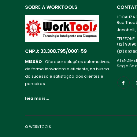
SOBRE A WORKTOOLS
CONTA
LOCALIZA
Rua Theoba
Jacobelli,
TELEFONE:
(12) 9819
CNPJ: 33.308.795/0001-59
(12) 9926
ATENDIME
MISSÃO
Oferecer soluções automotivas,
Seg a Sex
de forma inovadora e eficiente, na busca
do sucesso e satisfação dos clientes e
parceiros.
leia mais...
© WORKTOOLS