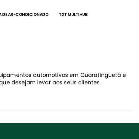
A DE AR-CONDICIONADO
TXT MULTIHUB
equipamentos automotivos em Guaratinguetá e
ue desejam levar aos seus clientes...