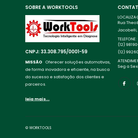
SOBRE A WORKTOOLS
CONTA
LOCALIZA
Rua Theoba
Jacobelli,
TELEFONE:
(12) 9819
CNPJ: 33.308.795/0001-59
(12) 9926
ATENDIME
MISSÃO
Oferecer soluções automotivas,
Seg a Sex
de forma inovadora e eficiente, na busca
do sucesso e satisfação dos clientes e
parceiros.
leia mais...
© WORKTOOLS