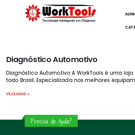
ALIN
CAT
Início
»
quanto custa um scanner são josé dos campos
Diagnóstico Automotivo
Diagnóstico Automotivo A WorkTools é uma loj
todo Brasil. Especializada nos melhores equipam
VEJA MAIS +
Precisa de Ajuda?