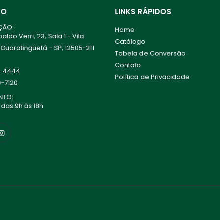
TO
LINKS RÁPIDOS
ÇÃO:
Home
ldo Verri, 23, Sala 1 - Vila
Catálogo
 Guaratinguetá - SP, 12505-211
Tabela de Conversão
Contato
0-4444
Política de Privacidade
0-7120
NTO:
 das 9h às 18h