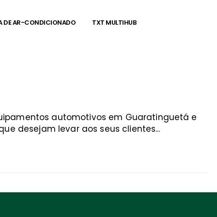
A DE AR-CONDICIONADO
TXT MULTIHUB
equipamentos automotivos em Guaratinguetá e
ue desejam levar aos seus clientes...