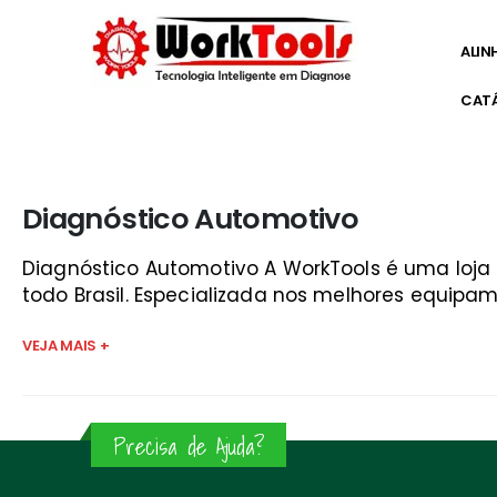
ALIN
CAT
Início
»
qual melhor scanner guará
Diagnóstico Automotivo
Diagnóstico Automotivo A WorkTools é uma loj
todo Brasil. Especializada nos melhores equipam
VEJA MAIS +
Precisa de Ajuda?