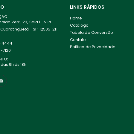
TO
LINKS RÁPIDOS
ÇÃO:
Home
ldo Verri, 23, Sala 1 - Vila
Catálogo
 Guaratinguetá - SP, 12505-211
Tabela de Conversão
Contato
0-4444
Política de Privacidade
0-7120
NTO:
 das 9h às 18h