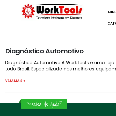
ALIN
CAT
Início
»
programa de diagnostico automotivo para pc sã
Diagnóstico Automotivo
Diagnóstico Automotivo A WorkTools é uma loj
todo Brasil. Especializada nos melhores equipam
VEJA MAIS +
Precisa de Ajuda?