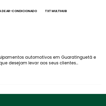
A DE AR-CONDICIONADO
TXT MULTIHUB
equipamentos automotivos em Guaratinguetá e
ue desejam levar aos seus clientes...