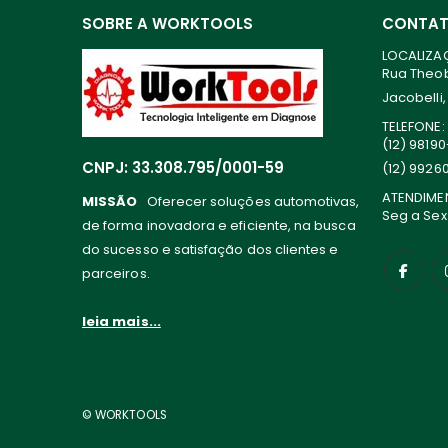
SOBRE A WORKTOOLS
CONTA
LOCALIZA
Rua Theoba
Jacobelli,
TELEFONE:
(12) 9819
CNPJ: 33.308.795/0001-59
(12) 9926
ATENDIME
MISSÃO
Oferecer soluções automotivas,
Seg a Sex
de forma inovadora e eficiente, na busca
do sucesso e satisfação dos clientes e
parceiros.
leia mais...
© WORKTOOLS