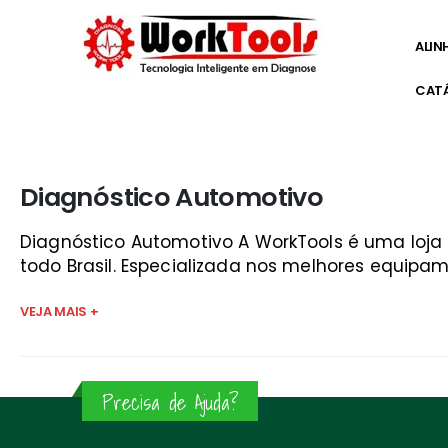
ALIN
CAT
Início
»
para que serve o scanner automotivo
Diagnóstico Automotivo
Diagnóstico Automotivo A WorkTools é uma loj
todo Brasil. Especializada nos melhores equipam
VEJA MAIS +
Precisa de Ajuda?