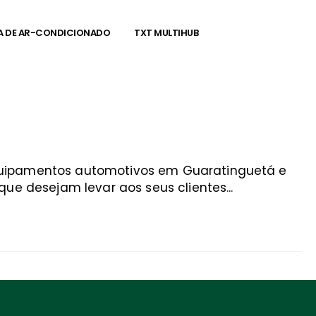
A DE AR-CONDICIONADO
TXT MULTIHUB
equipamentos automotivos em Guaratinguetá e
ue desejam levar aos seus clientes...