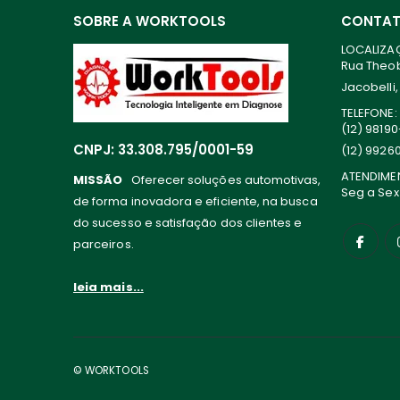
SOBRE A WORKTOOLS
CONTA
LOCALIZA
Rua Theoba
Jacobelli,
TELEFONE:
(12) 9819
CNPJ: 33.308.795/0001-59
(12) 9926
ATENDIME
MISSÃO
Oferecer soluções automotivas,
Seg a Sex
de forma inovadora e eficiente, na busca
do sucesso e satisfação dos clientes e
parceiros.
leia mais...
© WORKTOOLS