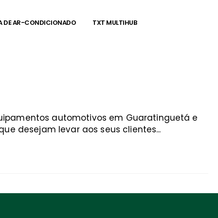
A DE AR-CONDICIONADO
TXT MULTIHUB
equipamentos automotivos em Guaratinguetá e
ue desejam levar aos seus clientes...