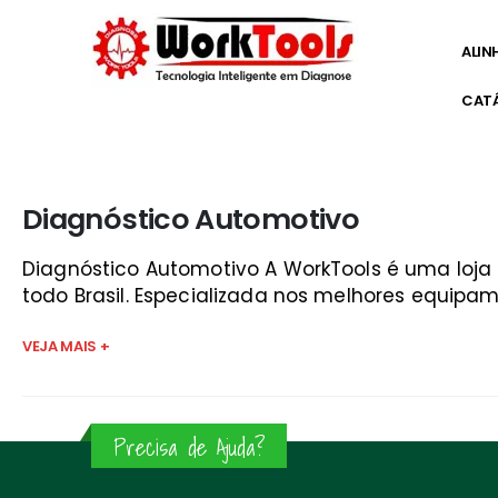
ALIN
CAT
Início
»
o que é obd2 sjc
Diagnóstico Automotivo
Diagnóstico Automotivo A WorkTools é uma loj
todo Brasil. Especializada nos melhores equipam
VEJA MAIS +
Precisa de Ajuda?