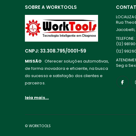
SOBRE A WORKTOOLS
CONTA
LOCALIZA
Rua Theoba
Jacobelli,
TELEFONE:
(12) 9819
CNPJ: 33.308.795/0001-59
(12) 9926
ATENDIME
MISSÃO
Oferecer soluções automotivas,
Seg a Sex
de forma inovadora e eficiente, na busca
do sucesso e satisfação dos clientes e
parceiros.
leia mais...
© WORKTOOLS