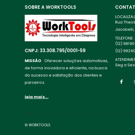
SOBRE A WORKTOOLS
CONTA
LOCALIZA
Rua Theoba
Jacobelli,
TELEFONE:
(12) 9819
CNPJ: 33.308.795/0001-59
(12) 9926
ATENDIME
MISSÃO
Oferecer soluções automotivas,
Seg a Sex
de forma inovadora e eficiente, na busca
do sucesso e satisfação dos clientes e
parceiros.
leia mais...
© WORKTOOLS