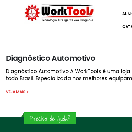
ALIN
CAT
Início
»
napro injeção eletronica guaratinguetá
Diagnóstico Automotivo
Diagnóstico Automotivo A WorkTools é uma loj
todo Brasil. Especializada nos melhores equipam
VEJA MAIS +
Precisa de Ajuda?