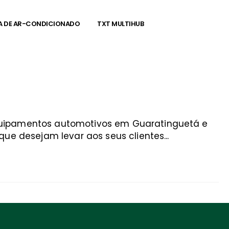
A DE AR-CONDICIONADO
TXT MULTIHUB
equipamentos automotivos em Guaratinguetá e
ue desejam levar aos seus clientes...