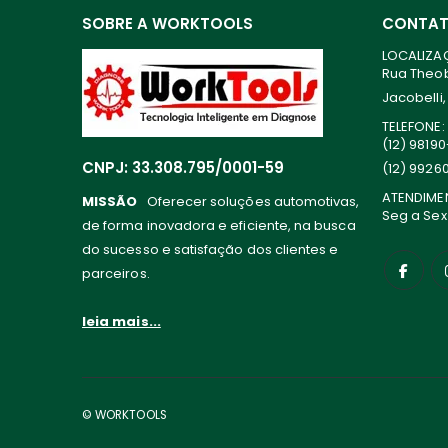
SOBRE A WORKTOOLS
CONTA
LOCALIZA
Rua Theoba
Jacobelli,
TELEFONE:
(12) 9819
CNPJ: 33.308.795/0001-59
(12) 9926
ATENDIME
MISSÃO
Oferecer soluções automotivas,
Seg a Sex
de forma inovadora e eficiente, na busca
do sucesso e satisfação dos clientes e
parceiros.
leia mais...
© WORKTOOLS