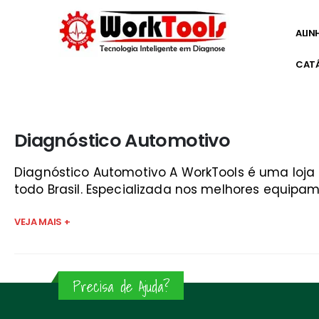
ALIN
CAT
Início
»
melhor scanner automotivo
Diagnóstico Automotivo
Diagnóstico Automotivo A WorkTools é uma loj
todo Brasil. Especializada nos melhores equipam
VEJA MAIS +
Precisa de Ajuda?