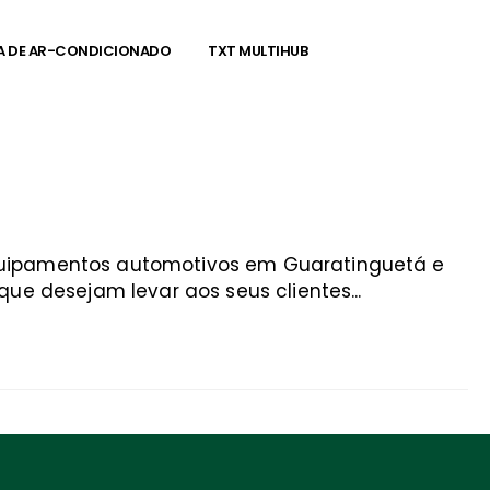
A DE AR-CONDICIONADO
TXT MULTIHUB
equipamentos automotivos em Guaratinguetá e
ue desejam levar aos seus clientes...