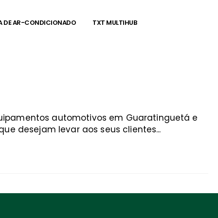
A DE AR-CONDICIONADO
TXT MULTIHUB
equipamentos automotivos em Guaratinguetá e
ue desejam levar aos seus clientes...