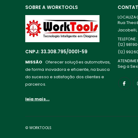
SOBRE A WORKTOOLS
CONTA
LOCALIZA
Rua Theoba
Jacobelli,
TELEFONE:
(12) 9819
CNPJ: 33.308.795/0001-59
(12) 9926
ATENDIME
MISSÃO
Oferecer soluções automotivas,
Seg a Sex
de forma inovadora e eficiente, na busca
do sucesso e satisfação dos clientes e
parceiros.
leia mais...
© WORKTOOLS