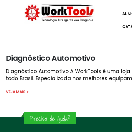
ALIN
CAT
Início
»
loja do mecanico scanner automotivo guaratin
Diagnóstico Automotivo
Diagnóstico Automotivo A WorkTools é uma loj
todo Brasil. Especializada nos melhores equipam
VEJA MAIS +
Precisa de Ajuda?