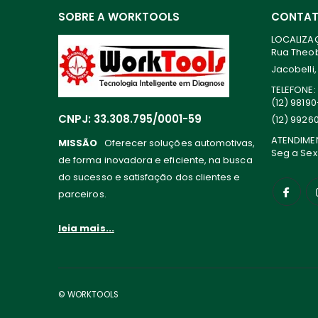
SOBRE A WORKTOOLS
CONTA
LOCALIZA
Rua Theoba
Jacobelli,
TELEFONE:
(12) 9819
CNPJ: 33.308.795/0001-59
(12) 9926
ATENDIME
MISSÃO
Oferecer soluções automotivas,
Seg a Sex
de forma inovadora e eficiente, na busca
do sucesso e satisfação dos clientes e
parceiros.
leia mais...
© WORKTOOLS