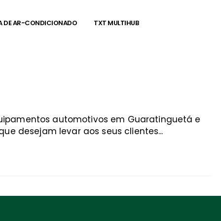
A DE AR-CONDICIONADO
TXT MULTIHUB
equipamentos automotivos em Guaratinguetá e
ue desejam levar aos seus clientes...