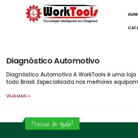
ALIN
CAT
Início
»
kaptor flex são josé dos campos
Diagnóstico Automotivo
Diagnóstico Automotivo A WorkTools é uma loj
todo Brasil. Especializada nos melhores equipam
VEJA MAIS +
Precisa de Ajuda?