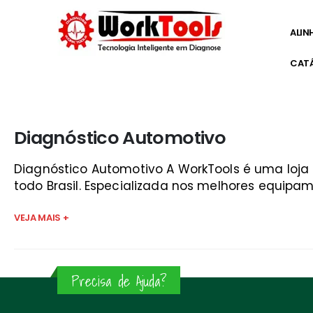
ALIN
CAT
Início
»
injeção eletronica em motos guaratinguetá
Diagnóstico Automotivo
Diagnóstico Automotivo A WorkTools é uma loj
todo Brasil. Especializada nos melhores equipam
VEJA MAIS +
Precisa de Ajuda?