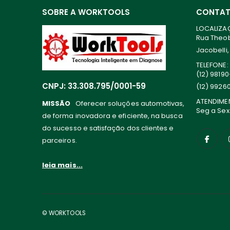
SOBRE A WORKTOOLS
CONTA
LOCALIZA
Rua Theoba
Jacobelli,
TELEFONE:
(12) 9819
CNPJ: 33.308.795/0001-59
(12) 9926
ATENDIME
MISSÃO
Oferecer soluções automotivas,
Seg a Sex
de forma inovadora e eficiente, na busca
do sucesso e satisfação dos clientes e
parceiros.
leia mais...
© WORKTOOLS