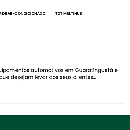
A DE AR-CONDICIONADO
TXT MULTIHUB
equipamentos automotivos em Guaratinguetá e
ue desejam levar aos seus clientes...