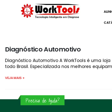
ALIN
CAT
Início
»
facilidade sinonimo guará
Diagnóstico Automotivo
Diagnóstico Automotivo A WorkTools é uma loj
todo Brasil. Especializada nos melhores equipam
VEJA MAIS +
Precisa de Ajuda?