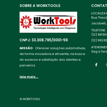
SOBRE A WORKTOOLS
CONTA
LOCALIZA
Rua Theoba
Jacobelli,
TELEFONE:
(12) 9819
CNPJ: 33.308.795/0001-59
(12) 9926
ATENDIME
MISSÃO
Oferecer soluções automotivas,
Seg a Sex
de forma inovadora e eficiente, na busca
do sucesso e satisfação dos clientes e
parceiros.
leia mais...
© WORKTOOLS