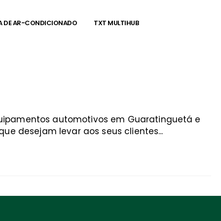
A DE AR-CONDICIONADO
TXT MULTIHUB
equipamentos automotivos em Guaratinguetá e
ue desejam levar aos seus clientes...