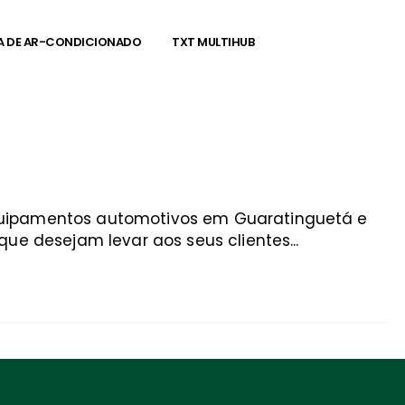
A DE AR-CONDICIONADO
TXT MULTIHUB
equipamentos automotivos em Guaratinguetá e
ue desejam levar aos seus clientes...