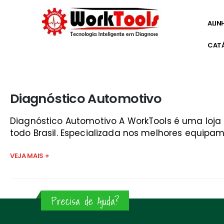
ALIN
CAT
Início
»
escaner de autos guaratinguetá
Diagnóstico Automotivo
Diagnóstico Automotivo A WorkTools é uma loj
todo Brasil. Especializada nos melhores equipam
VEJA MAIS +
Precisa de Ajuda?