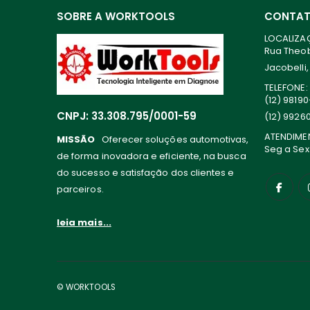
SOBRE A WORKTOOLS
CONTA
LOCALIZA
Rua Theoba
Jacobelli,
TELEFONE:
(12) 9819
CNPJ: 33.308.795/0001-59
(12) 9926
ATENDIME
MISSÃO
Oferecer soluções automotivas,
Seg a Sex
de forma inovadora e eficiente, na busca
do sucesso e satisfação dos clientes e
parceiros.
leia mais...
© WORKTOOLS