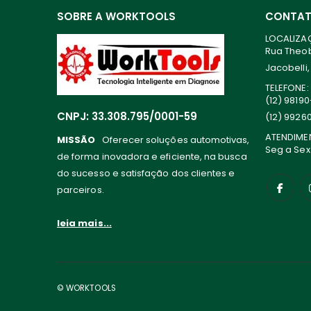
SOBRE A WORKTOOLS
CONTA
LOCALIZA
Rua Theoba
Jacobelli,
TELEFONE:
(12) 9819
CNPJ: 33.308.795/0001-59
(12) 9926
ATENDIME
MISSÃO
Oferecer soluções automotivas,
Seg a Sex
de forma inovadora e eficiente, na busca
do sucesso e satisfação dos clientes e
parceiros.
leia mais...
© WORKTOOLS