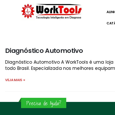
ALIN
CAT
Início
»
escaneador de carros guaratinguetá
Diagnóstico Automotivo
Diagnóstico Automotivo A WorkTools é uma loj
todo Brasil. Especializada nos melhores equipam
VEJA MAIS +
Precisa de Ajuda?