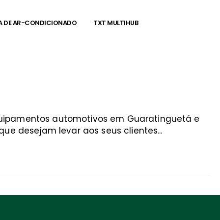
A DE AR-CONDICIONADO
TXT MULTIHUB
equipamentos automotivos em Guaratinguetá e
ue desejam levar aos seus clientes...