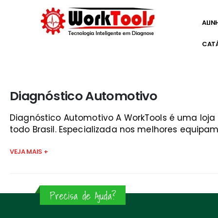
ALIN
CAT
Início
»
diagnostico launch sjc
Diagnóstico Automotivo
Diagnóstico Automotivo A WorkTools é uma loj
todo Brasil. Especializada nos melhores equipam
VEJA MAIS +
Precisa de Ajuda?