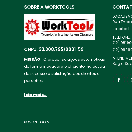
SOBRE A WORKTOOLS
CONTA
LOCALIZA
Rua Theoba
Jacobelli,
TELEFONE:
(12) 9819
CNPJ: 33.308.795/0001-59
(12) 9926
ATENDIME
MISSÃO
Oferecer soluções automotivas,
Seg a Sex
de forma inovadora e eficiente, na busca
do sucesso e satisfação dos clientes e
parceiros.
leia mais...
© WORKTOOLS