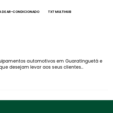
A DE AR-CONDICIONADO
TXT MULTIHUB
equipamentos automotivos em Guaratinguetá e
ue desejam levar aos seus clientes...