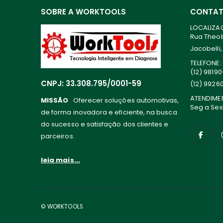
SOBRE A WORKTOOLS
CONTA
LOCALIZA
Rua Theoba
Jacobelli,
TELEFONE:
(12) 9819
CNPJ: 33.308.795/0001-59
(12) 9926
ATENDIME
MISSÃO
Oferecer soluções automotivas,
Seg a Sex
de forma inovadora e eficiente, na busca
do sucesso e satisfação dos clientes e
parceiros.
leia mais...
© WORKTOOLS