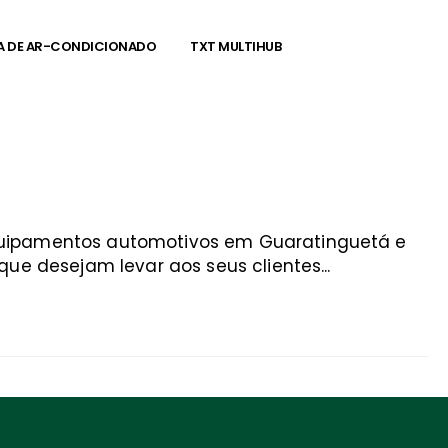
A DE AR-CONDICIONADO
TXT MULTIHUB
equipamentos automotivos em Guaratinguetá e
ue desejam levar aos seus clientes...