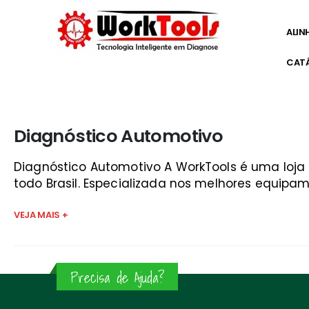
ALIN
CAT
Início
»
diagnóstico do brasil são josé dos campos
Diagnóstico Automotivo
Diagnóstico Automotivo A WorkTools é uma loj
todo Brasil. Especializada nos melhores equipam
VEJA MAIS +
Precisa de Ajuda?