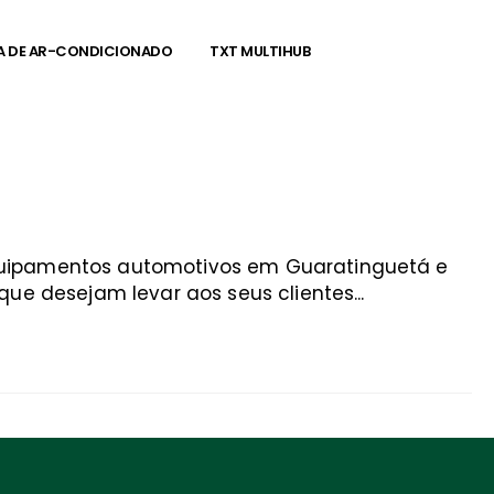
A DE AR-CONDICIONADO
TXT MULTIHUB
equipamentos automotivos em Guaratinguetá e
ue desejam levar aos seus clientes...