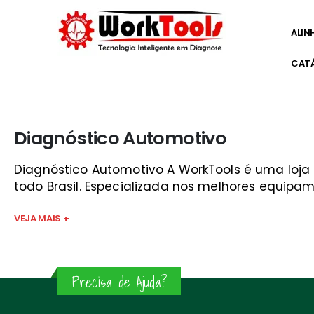
ALIN
CAT
Início
»
diagnostico de carro são josé
Diagnóstico Automotivo
Diagnóstico Automotivo A WorkTools é uma loj
todo Brasil. Especializada nos melhores equipam
VEJA MAIS +
Precisa de Ajuda?