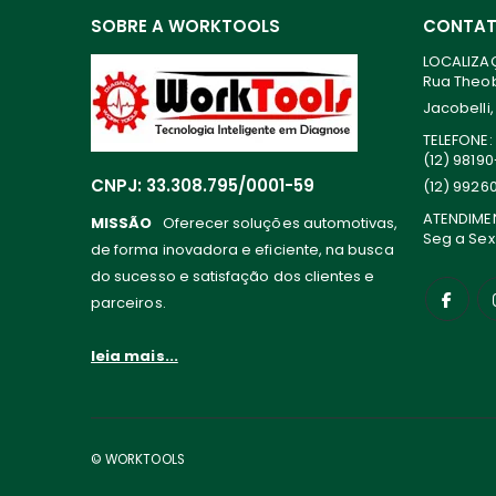
SOBRE A WORKTOOLS
CONTA
LOCALIZA
Rua Theoba
Jacobelli,
TELEFONE:
(12) 9819
CNPJ: 33.308.795/0001-59
(12) 9926
ATENDIME
MISSÃO
Oferecer soluções automotivas,
Seg a Sex
de forma inovadora e eficiente, na busca
do sucesso e satisfação dos clientes e
parceiros.
leia mais...
© WORKTOOLS