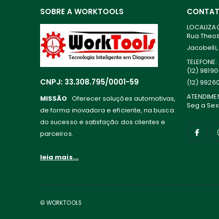
SOBRE A WORKTOOLS
CONTA
LOCALIZA
Rua Theoba
Jacobelli,
TELEFONE:
(12) 9819
CNPJ: 33.308.795/0001-59
(12) 9926
ATENDIME
MISSÃO
Oferecer soluções automotivas,
Seg a Sex
de forma inovadora e eficiente, na busca
do sucesso e satisfação dos clientes e
parceiros.
leia mais...
© WORKTOOLS