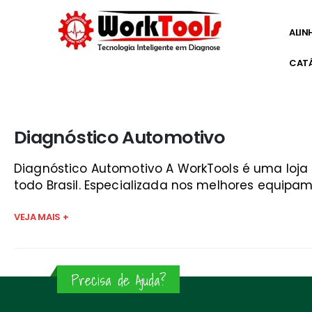
ALIN
CAT
Início
»
diagnostico ar condicionado automotivo são jo
Diagnóstico Automotivo
Diagnóstico Automotivo A WorkTools é uma loj
todo Brasil. Especializada nos melhores equipam
VEJA MAIS +
Precisa de Ajuda?