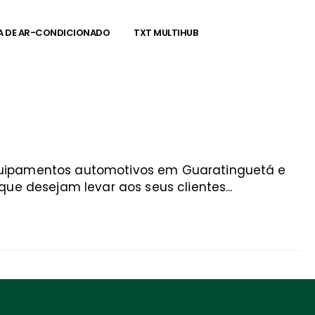
A DE AR-CONDICIONADO
TXT MULTIHUB
equipamentos automotivos em Guaratinguetá e
ue desejam levar aos seus clientes...