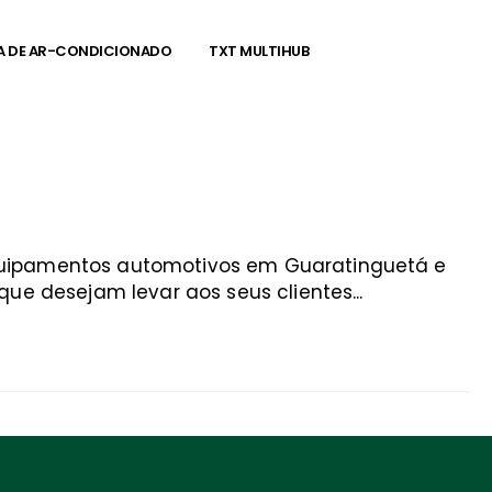
A DE AR-CONDICIONADO
TXT MULTIHUB
equipamentos automotivos em Guaratinguetá e
ue desejam levar aos seus clientes...