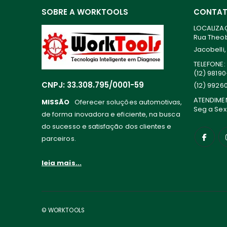
SOBRE A WORKTOOLS
CONTA
LOCALIZA
Rua Theoba
Jacobelli,
TELEFONE:
(12) 9819
CNPJ: 33.308.795/0001-59
(12) 9926
ATENDIME
MISSÃO
Oferecer soluções automotivas,
Seg a Sex
de forma inovadora e eficiente, na busca
do sucesso e satisfação dos clientes e
parceiros.
leia mais...
© WORKTOOLS