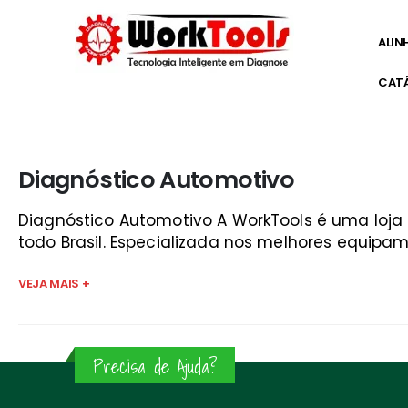
ALIN
CAT
Início
»
curso de mecanica automotiva rj são josé dos
Diagnóstico Automotivo
Diagnóstico Automotivo A WorkTools é uma loj
todo Brasil. Especializada nos melhores equipam
VEJA MAIS +
Precisa de Ajuda?