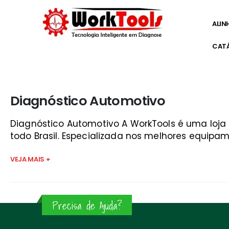
ALIN
CAT
Início
»
curso de injeção eletronica guaratinguetá
Diagnóstico Automotivo
Diagnóstico Automotivo A WorkTools é uma loj
todo Brasil. Especializada nos melhores equipam
VEJA MAIS +
Precisa de Ajuda?