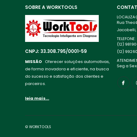
SOBRE A WORKTOOLS
CONTA
LOCALIZA
Rua Theoba
Jacobelli,
TELEFONE:
(12) 9819
CNPJ: 33.308.795/0001-59
(12) 9926
ATENDIME
MISSÃO
Oferecer soluções automotivas,
Seg a Sex
de forma inovadora e eficiente, na busca
do sucesso e satisfação dos clientes e
parceiros.
leia mais...
© WORKTOOLS