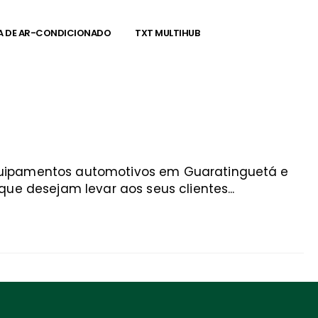
A DE AR-CONDICIONADO
TXT MULTIHUB
equipamentos automotivos em Guaratinguetá e
ue desejam levar aos seus clientes...