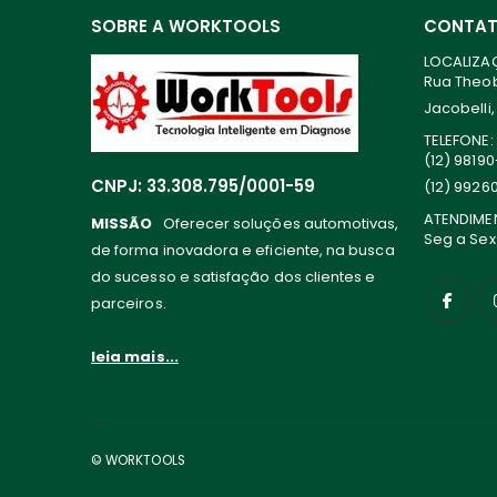
SOBRE A WORKTOOLS
CONTA
LOCALIZA
Rua Theoba
Jacobelli,
TELEFONE:
(12) 9819
CNPJ: 33.308.795/0001-59
(12) 9926
ATENDIME
MISSÃO
Oferecer soluções automotivas,
Seg a Sex
de forma inovadora e eficiente, na busca
do sucesso e satisfação dos clientes e
parceiros.
leia mais...
© WORKTOOLS