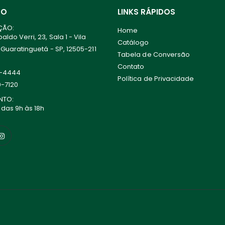
TO
LINKS RÁPIDOS
ÇÃO:
Home
ldo Verri, 23, Sala 1 - Vila
Catálogo
 Guaratinguetá - SP, 12505-211
Tabela de Conversão
Contato
0-4444
Política de Privacidade
0-7120
NTO:
 das 9h às 18h