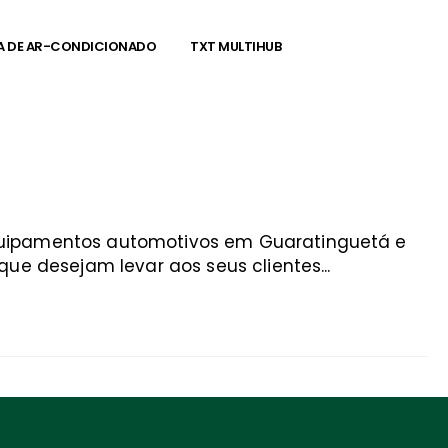
A DE AR-CONDICIONADO
TXT MULTIHUB
equipamentos automotivos em Guaratinguetá e
ue desejam levar aos seus clientes...