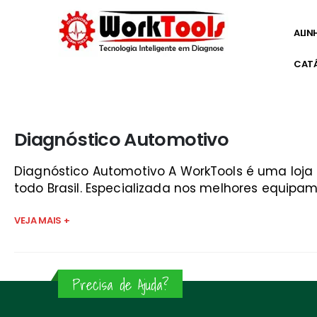
ALIN
CAT
Início
»
computador de bordo automotivo vale do paraí
Diagnóstico Automotivo
Diagnóstico Automotivo A WorkTools é uma loj
todo Brasil. Especializada nos melhores equipam
VEJA MAIS +
Precisa de Ajuda?