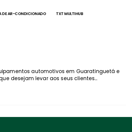
A DE AR-CONDICIONADO
TXT MULTIHUB
equipamentos automotivos em Guaratinguetá e
ue desejam levar aos seus clientes...