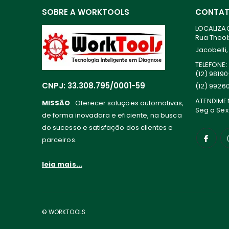
SOBRE A WORKTOOLS
CONTA
LOCALIZA
Rua Theoba
Jacobelli,
TELEFONE:
(12) 9819
CNPJ: 33.308.795/0001-59
(12) 9926
ATENDIME
MISSÃO
Oferecer soluções automotivas,
Seg a Sex
de forma inovadora e eficiente, na busca
do sucesso e satisfação dos clientes e
parceiros.
leia mais...
© WORKTOOLS