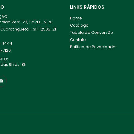
TO
LINKS RÁPIDOS
ÇÃO:
Home
ldo Verri, 23, Sala 1 - Vila
Catálogo
 Guaratinguetá - SP, 12505-211
Tabela de Conversão
Contato
0-4444
Política de Privacidade
0-7120
NTO:
 das 9h às 18h