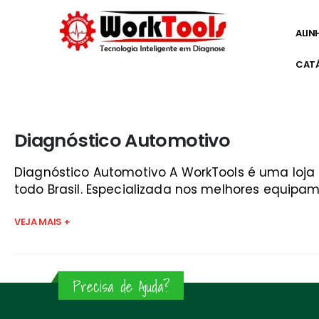
ALIN
CAT
Início
»
como funciona o scanner automotivo são josé
Diagnóstico Automotivo
Diagnóstico Automotivo A WorkTools é uma loj
todo Brasil. Especializada nos melhores equipam
VEJA MAIS +
Precisa de Ajuda?