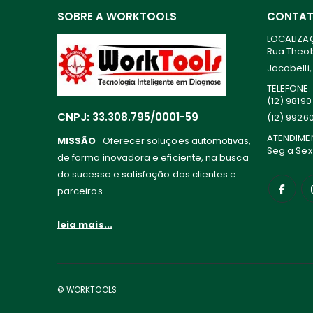
SOBRE A WORKTOOLS
CONTA
LOCALIZA
Rua Theoba
Jacobelli,
TELEFONE:
(12) 9819
CNPJ: 33.308.795/0001-59
(12) 9926
ATENDIME
MISSÃO
Oferecer soluções automotivas,
Seg a Sex
de forma inovadora e eficiente, na busca
do sucesso e satisfação dos clientes e
parceiros.
leia mais...
© WORKTOOLS