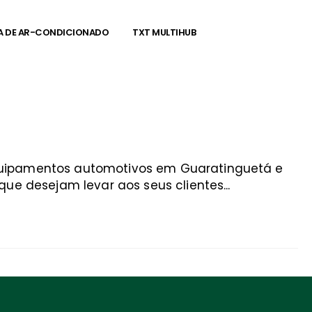
A DE AR-CONDICIONADO
TXT MULTIHUB
equipamentos automotivos em Guaratinguetá e
ue desejam levar aos seus clientes...