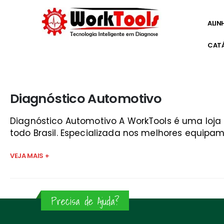
ALIN
CAT
Início
»
como colocar wifi no carro
Diagnóstico Automotivo
Diagnóstico Automotivo A WorkTools é uma loj
todo Brasil. Especializada nos melhores equipam
VEJA MAIS +
Precisa de Ajuda?