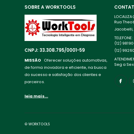
SOBRE A WORKTOOLS
CONTA
LOCALIZA
Rua Theoba
Jacobelli,
TELEFONE:
(12) 9819
CNPJ: 33.308.795/0001-59
(12) 9926
ATENDIME
MISSÃO
Oferecer soluções automotivas,
Seg a Sex
de forma inovadora e eficiente, na busca
do sucesso e satisfação dos clientes e
parceiros.
leia mais...
© WORKTOOLS