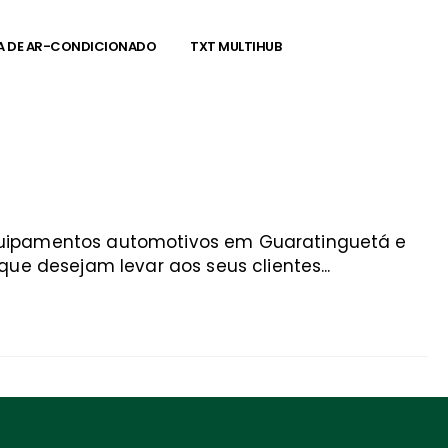
A DE AR-CONDICIONADO
TXT MULTIHUB
equipamentos automotivos em Guaratinguetá e
ue desejam levar aos seus clientes...