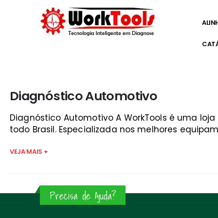
ALIN
CAT
Início
»
bosch scanner são josé dos campos
Diagnóstico Automotivo
Diagnóstico Automotivo A WorkTools é uma loj
todo Brasil. Especializada nos melhores equipam
VEJA MAIS +
Precisa de Ajuda?