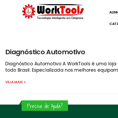
ALIN
CAT
Início
»
baixar scanner automotivo para pc são josé
Diagnóstico Automotivo
Diagnóstico Automotivo A WorkTools é uma loj
todo Brasil. Especializada nos melhores equipam
VEJA MAIS +
Precisa de Ajuda?