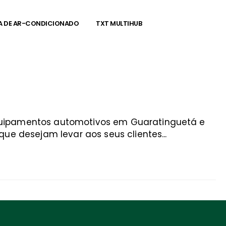
A DE AR-CONDICIONADO
TXT MULTIHUB
equipamentos automotivos em Guaratinguetá e
ue desejam levar aos seus clientes...