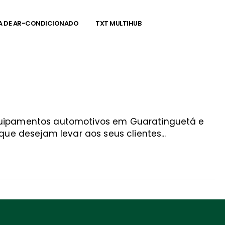
A DE AR-CONDICIONADO
TXT MULTIHUB
equipamentos automotivos em Guaratinguetá e
ue desejam levar aos seus clientes...