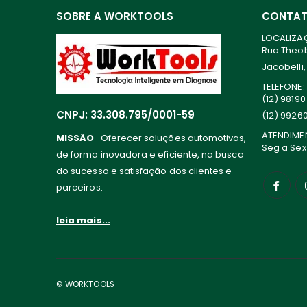
SOBRE A WORKTOOLS
CONTA
LOCALIZA
Rua Theoba
Jacobelli,
TELEFONE:
(12) 9819
CNPJ: 33.308.795/0001-59
(12) 9926
ATENDIME
MISSÃO
Oferecer soluções automotivas,
Seg a Sex
de forma inovadora e eficiente, na busca
do sucesso e satisfação dos clientes e
parceiros.
leia mais...
© WORKTOOLS