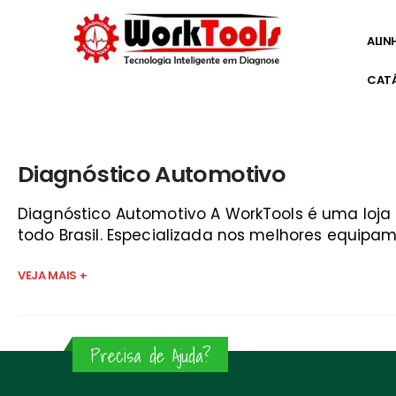
ALIN
CAT
Início
»
aparelho para diagnóstico de carros
Diagnóstico Automotivo
Diagnóstico Automotivo A WorkTools é uma loj
todo Brasil. Especializada nos melhores equipam
VEJA MAIS +
Precisa de Ajuda?