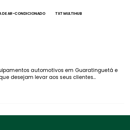
A DE AR-CONDICIONADO
TXT MULTIHUB
equipamentos automotivos em Guaratinguetá e
ue desejam levar aos seus clientes...