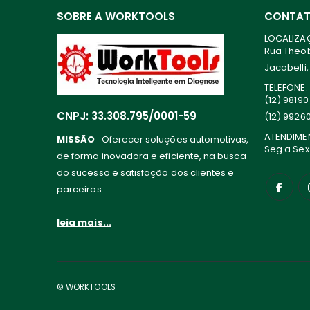
SOBRE A WORKTOOLS
CONTA
LOCALIZA
Rua Theoba
Jacobelli,
TELEFONE:
(12) 9819
CNPJ: 33.308.795/0001-59
(12) 9926
ATENDIME
MISSÃO
Oferecer soluções automotivas,
Seg a Sex
de forma inovadora e eficiente, na busca
do sucesso e satisfação dos clientes e
parceiros.
leia mais...
© WORKTOOLS