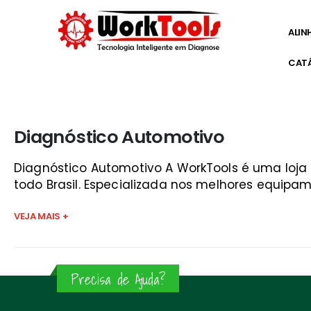
ALIN
CAT
Início
»
aparelho diagnostico launch
Diagnóstico Automotivo
Diagnóstico Automotivo A WorkTools é uma loj
todo Brasil. Especializada nos melhores equipam
VEJA MAIS +
Precisa de Ajuda?