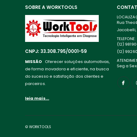
SOBRE A WORKTOOLS
CONTA
LOCALIZA
Rua Theoba
Jacobelli,
TELEFONE:
(12) 9819
CNPJ: 33.308.795/0001-59
(12) 9926
ATENDIME
MISSÃO
Oferecer soluções automotivas,
Seg a Sex
de forma inovadora e eficiente, na busca
do sucesso e satisfação dos clientes e
parceiros.
leia mais...
© WORKTOOLS