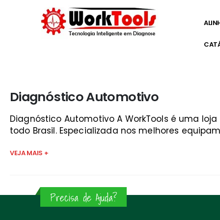
ALIN
CAT
Início
»
aparelho de scanner automotivo vale do paraíb
Diagnóstico Automotivo
Diagnóstico Automotivo A WorkTools é uma loj
todo Brasil. Especializada nos melhores equipam
VEJA MAIS +
Precisa de Ajuda?