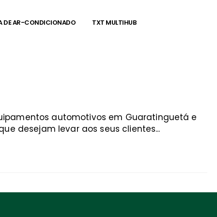
A DE AR-CONDICIONADO
TXT MULTIHUB
equipamentos automotivos em Guaratinguetá e
ue desejam levar aos seus clientes...