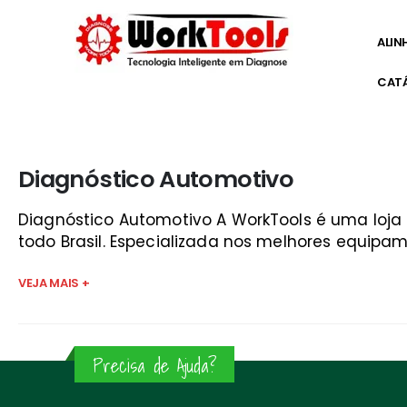
ALIN
CAT
Início
»
aparelho de diagnostico automovel sjc
Diagnóstico Automotivo
Diagnóstico Automotivo A WorkTools é uma loj
todo Brasil. Especializada nos melhores equipam
VEJA MAIS +
Precisa de Ajuda?