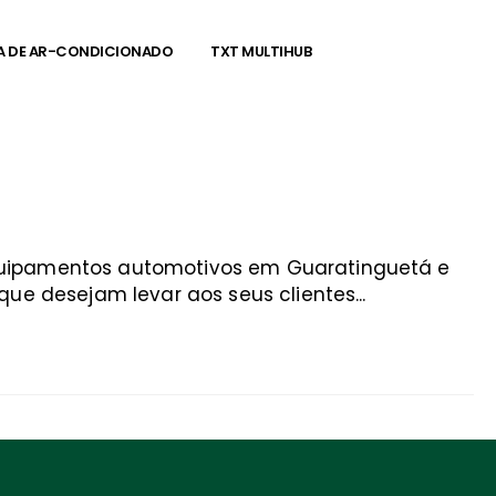
A DE AR-CONDICIONADO
TXT MULTIHUB
equipamentos automotivos em Guaratinguetá e
ue desejam levar aos seus clientes...