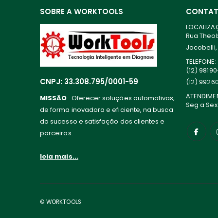
SOBRE A WORKTOOLS
CONTA
LOCALIZA
Rua Theoba
Jacobelli,
TELEFONE:
(12) 9819
CNPJ: 33.308.795/0001-59
(12) 9926
ATENDIME
MISSÃO
Oferecer soluções automotivas,
Seg a Sex
de forma inovadora e eficiente, na busca
do sucesso e satisfação dos clientes e
parceiros.
leia mais...
© WORKTOOLS