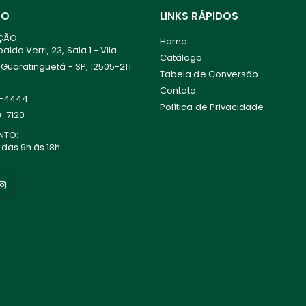
TO
LINKS RÁPIDOS
ÇÃO:
Home
ldo Verri, 23, Sala 1 - Vila
Catálogo
 Guaratinguetá - SP, 12505-211
Tabela de Conversão
Contato
0-4444
Política de Privacidade
0-7120
NTO:
 das 9h às 18h