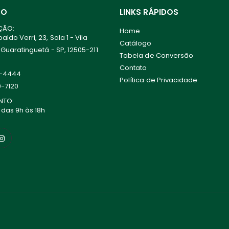
TO
LINKS RÁPIDOS
ÇÃO:
Home
ldo Verri, 23, Sala 1 - Vila
Catálogo
 Guaratinguetá - SP, 12505-211
Tabela de Conversão
Contato
0-4444
Política de Privacidade
0-7120
NTO:
 das 9h às 18h