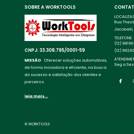
SOBRE A WORKTOOLS
CONTA
LOCALIZA
Rua Theoba
Jacobelli,
TELEFONE:
(12) 9819
CNPJ: 33.308.795/0001-59
(12) 9926
ATENDIME
MISSÃO
Oferecer soluções automotivas,
Seg a Sex
de forma inovadora e eficiente, na busca
do sucesso e satisfação dos clientes e
parceiros.
leia mais...
© WORKTOOLS