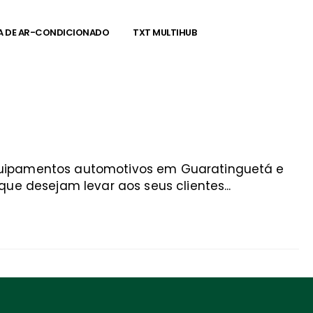
A DE AR-CONDICIONADO
TXT MULTIHUB
equipamentos automotivos em Guaratinguetá e
ue desejam levar aos seus clientes...