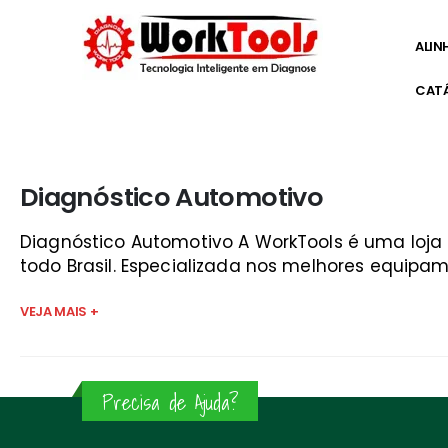
ALIN
CAT
Início
»
alpha test guará
Diagnóstico Automotivo
Diagnóstico Automotivo A WorkTools é uma loj
todo Brasil. Especializada nos melhores equipam
VEJA MAIS +
Precisa de Ajuda?