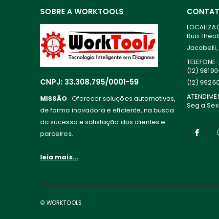
SOBRE A WORKTOOLS
CONTA
LOCALIZA
Rua Theoba
Jacobelli,
TELEFONE:
(12) 9819
CNPJ: 33.308.795/0001-59
(12) 9926
ATENDIME
MISSÃO
Oferecer soluções automotivas,
Seg a Sex
de forma inovadora e eficiente, na busca
do sucesso e satisfação dos clientes e
parceiros.
leia mais...
© WORKTOOLS