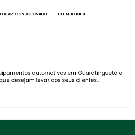
A DE AR-CONDICIONADO
TXT MULTIHUB
equipamentos automotivos em Guaratinguetá e
ue desejam levar aos seus clientes...