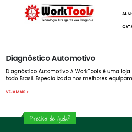
ALIN
CAT
Início
»
alfatest
Diagnóstico Automotivo
Diagnóstico Automotivo A WorkTools é uma loj
todo Brasil. Especializada nos melhores equipam
VEJA MAIS +
Precisa de Ajuda?