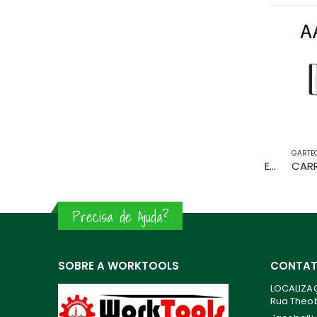
VARIADOS
GARTEC
,
QUÍ
Chave de impacto Einhell+ 1 bateria 2.5AH E Carregador
Precisa de Ajuda?
SOBRE A WORKTOOLS
CONTA
LOCALIZA
Rua Theoba