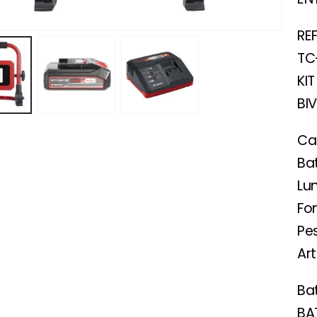
RE
TC-
KI
BI
Ca
Bat
Lu
Fon
Pes
Art
Ba
BA