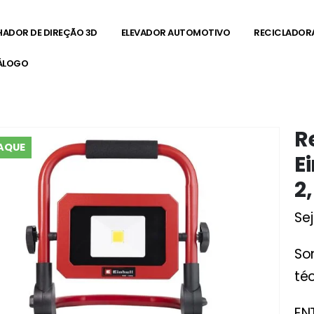
HADOR DE DIREÇÃO 3D
ELEVADOR AUTOMOTIVO
RECICLADOR
ÁLOGO
,5ah+ Carregador
R
AQUE
E
2
Se
So
téc
EN