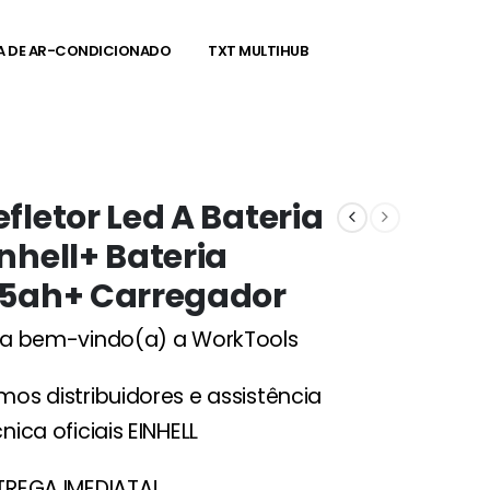
A DE AR-CONDICIONADO
TXT MULTIHUB
efletor Led A Bateria
inhell+ Bateria
,5ah+ Carregador
ja bem-vindo(a) a WorkTools
mos distribuidores e assistência
nica oficiais EINHELL
TREGA IMEDIATA!