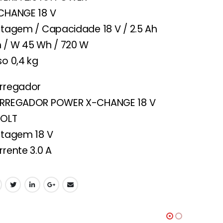
CHANGE 18 V
ltagem / Capacidade 18 V / 2.5 Ah
 / W 45 Wh / 720 W
so 0,4 kg
rregador
RREGADOR POWER X-CHANGE 18 V
VOLT
ltagem 18 V
rrente 3.0 A