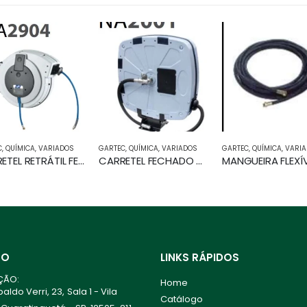
MICA
,
VARIADOS
GARTEC
,
QUÍMICA
,
VARIADOS
GARTEC
,
QUÍMICA
,
VARIADOS
CARRETEL RETRÁTIL FECHADO mangueira 15m
CARRETEL FECHADO C/ MANGUEIRA
MANGUEIRA FLEXÍVEL
TO
LINKS RÁPIDOS
ÇÃO:
Home
ldo Verri, 23, Sala 1 - Vila
Catálogo