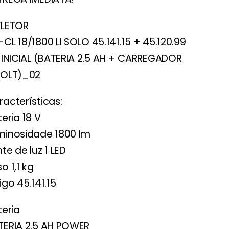
FLETOR
CL 18/1800 LI SOLO 45.141.15 + 45.120.99
T INICIAL (BATERIA 2.5 AH + CARREGADOR
VOLT)_02
racterísticas:
eria 18 V
minosidade 1800 Im
te de luz 1 LED
o 1,1 kg
igo 45.141.15
teria
TERIA 2.5 AH POWER