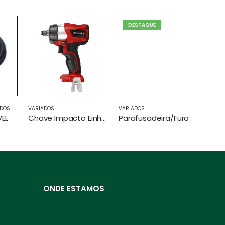
DESTAQUE
VARIADOS
VARIADOS
VARIADOS
Chave Impacto Einhell+ 2bateria 4.0 E Carregador Duplo
Parafusadeira/Furadeira de impacto Einhell+1 Bateria de 2.0AH+Carregador
ONDE ESTAMOS