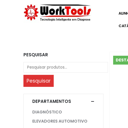
ALIN
CAT
Início
»
Shop
»
Refletor Led A Bateria Einhell+ Bateria 2
PESQUISAR
DEST
Pesquisar
DEPARTAMENTOS
DIAGNÓSTICO
ELEVADORES AUTOMOTIVO