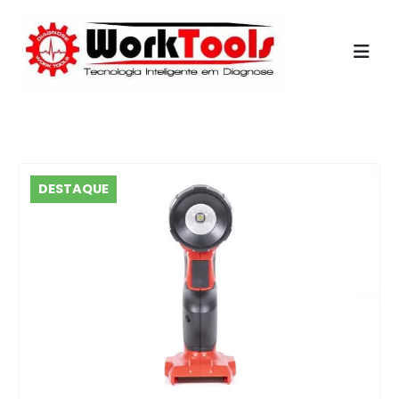
Início
»
Shop
»
Lanterna De Led+bateria+estação De Recarga
Einhell
DESTAQUE