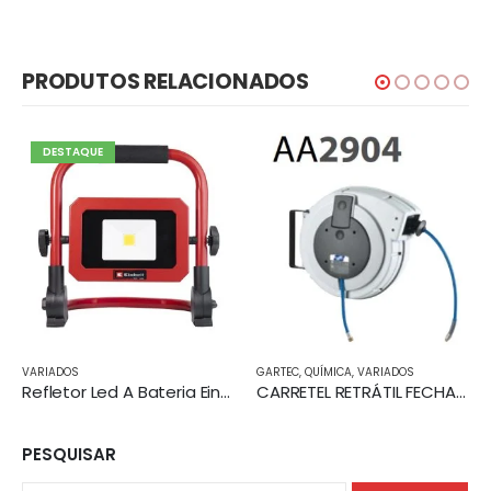
PRODUTOS RELACIONADOS
DESTAQUE
VARIADOS
GARTEC
,
QUÍMICA
,
VARIADOS
Refletor Led A Bateria Einhell+ Bateria 2,5ah+ Carregador
CARRETEL RETRÁTIL FECHADO mangueira 15m
PESQUISAR