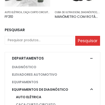
AUTO ELÉTRICA
,
CAÇA CURTO CIRCUITO
,
DIAGNÓSTICO
CUBA DE ULTRASSOM
,
EQUIPAMENTOS DE DIAGNÓSTIC
,
DIAGNÓSTICO
,
EQUI
FF310
MANÔMETRO COM ROTÂMETRO INTEGRADO KVP – TESTE PRESSÃO, VAZÃO E ESTANQUEIDADE DA LINHA.
PESQUISAR
Pesquisar
DEPARTAMENTOS
DIAGNÓSTICO
ELEVADORES AUTOMOTIVO
EQUIPAMENTOS
EQUIPAMENTOS DE DIAGNÓSTICO
AUTO ELÉTRICA
CAÇA CURTO CIRCUITO